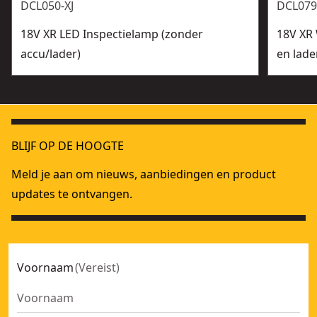
DCL050-XJ
DCL079
18V XR LED Inspectielamp (zonder
18V XR 
accu/lader)
en lade
BLIJF OP DE HOOGTE
Meld je aan om nieuws, aanbiedingen en product
updates te ontvangen.
Voornaam
(
Vereist
)