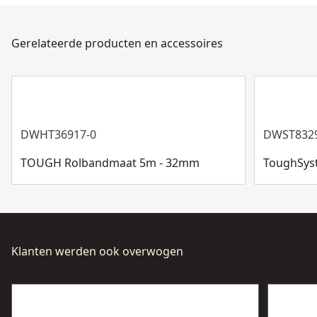
zorgen dat al onze producten worden gemaakt
Stroombron
Batterij
volgens de hoogste normen en voldoen aan alle
Gerelateerde producten en accessoires
relevante voorschriften.
Alleen
Klant-Support
Ja
gereedschap
Meer weergeven
DWHT36917-0
DWST8329
TOUGH Rolbandmaat 5m - 32mm
ToughSyst
Klanten werden ook overwogen