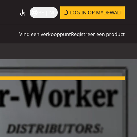
accessible
language
BE | NL
LOG IN OP MYDEWALT
Vind een verkooppunt
Registreer een product