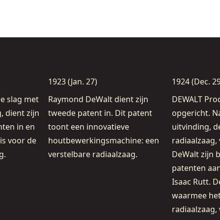
1923 (Jan. 27)
1924 (Dec. 29
e slag met
Raymond DeWalt dient zijn
DEWALT Prod
, dient zijn
tweede patent in. Dit patent
opgericht. N
nten in en
toont een innovatieve
uitvinding, d
is voor de
houtbewerkingsmachine: een
radiaalzaag
g.
verstelbare radiaalzaag.
DeWalt zijn b
patenten aa
Isaac Rutt. D
waarmee het
radiaalzaag,