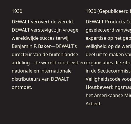
1930
1930 (Gepubliceerd i
DEWALT verovert de wereld.
DEWALT Products Co
DEWALT verstevigt zijn vroege
geselecteerd vanweg
wereldwijde succes terwijl
expertise op het ge
Benjamin F. Baker—DEWALT’s
veiligheid op de we
directeur van de buitenlandse
deel uit te maken va
afdeling—de wereld rondreist en
organisaties die zit
nationale en internationale
in de Sectiecommiss
distributeurs van DEWALT
Veiligheidscode voo
ontmoet.
Houtbewerkingsmac
het Amerikaanse Min
Arbeid.