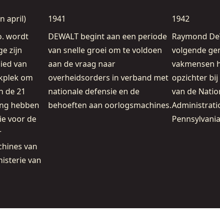
n april)
1941
1942
. wordt
DEWALT begint aan een periode
Raymond DeW
e zijn
van snelle groei om te voldoen
volgende gen
bied van
aan de vraag naar
vakmensen he
rkplek om
overheidsorders in verband met
opzichter bi
n de 21
nationale defensie en de
van de Natio
ting hebben
behoeften aan oorlogsmachines.
Administrati
ie voor de
Pennsylvania
r
hines van
isterie van