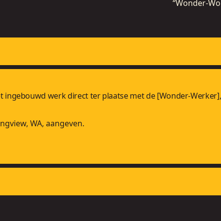
“Wonder-Wor
et ingebouwd werk direct ter plaatse met de [Wonder-Werker],
Longview, WA, aangeven.