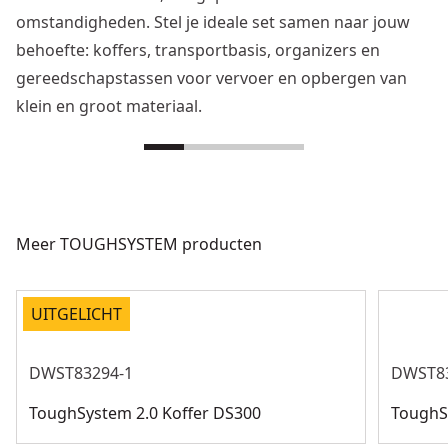
omstandigheden. Stel je ideale set samen naar jouw
behoefte: koffers, transportbasis, organizers en
gereedschapstassen voor vervoer en opbergen van
klein en groot materiaal.
Meer TOUGHSYSTEM producten
UITGELICHT
DWST83294-1
DWST8
ToughSystem 2.0 Koffer DS300
ToughS