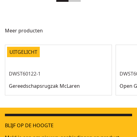
Meer producten
UITGELICHT
DWST60122-1
DWST6
Gereedschapsrugzak McLaren
Open G
BLIJF OP DE HOOGTE