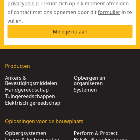
privacybeleid
. U kunt zich op elk moment afmelden
of contact met ons opnemen door dit
formulier
in te
vullen.
Meld je nu aan
Producten
Ankers &
Opbergen en
Bevestigingsmiddelen
organiseren
Handgereedschap
Systemen
Tuingereedschappen
Elektrisch gereedschap
Oplossingen voor de bouwplaats
Opbergsystemen
Perform & Protect
Lasers & Instrumenten
Bekijk alle oplossingen